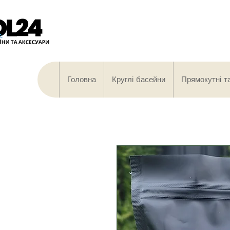
Головна
Круглі басейни
Прямокутні т