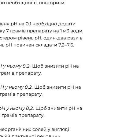
ри необхідності, повторити
вня рН на 0,1 необхідно додати
ку 7 грамів препарату на 1 м3 води.
стером рівень рН, один-два рази в
нь рН повинен складати
7,2–7,6.
H
у ньому
8
,2.
Щоб знизити
pH
на
грамів препарату.
pH
у ньому
8
,2.
Щоб знизити
pH
на
грамів препарату.
pH
у ньому
8
,2.
Щоб знизити
pH
на
 грамів препарату.
неорганічних солей у вигляді
ить 98 г активної речовини