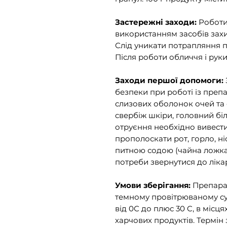
Застережні заходи:
Роботи
використанням засобів захис
Слід уникати потрапляння п
Після роботи обличчя і рук
Заходи першої допомоги:
безпеки при роботі із пре
слизових оболонок очей та 
свербіж шкіри, головний бі
отруєння необхідно вивести
прополоскати рот, горло, ніс
питною содою (чайна ложка
потреби звернутися до ліка
Умови зберігання:
Препарат
темному провітрюваному су
від 0С до плюс 30 C, в місця
харчових продуктів. Термін 