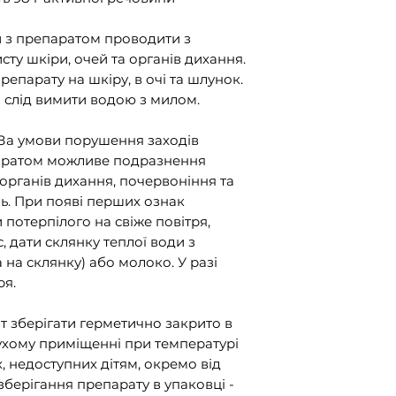
 з препаратом проводити з
ту шкіри, очей та органів дихання.
репарату на шкіру, в очі та шлунок
.
и слід вимити водою з милом.
За умови порушення заходів
паратом можливе подразнення
органів дихання, почервоніння та
ль. При появі перших ознак
 потерпілого на свіже повітря,
, дати склянку теплої води з
 на склянку) або молоко
.
У разі
ря.
 зберігати герметично закрито в
хому приміщенні при температурі
х, недоступних дітям, окремо від
зберігання препарату в упаковці -