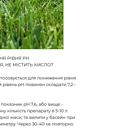
НЯ РІВНЯ РН
, НЕ МІСТИТЬ КИСЛОТ
тосовується для пониження рівня
й рівень рН повинен складати
7,2–
показник рН 7,6, або вище -
ну кількість препарату
в 5-10 л
ної маси, та вилити у басейн при
риметру. Через 30-40 хв повторно