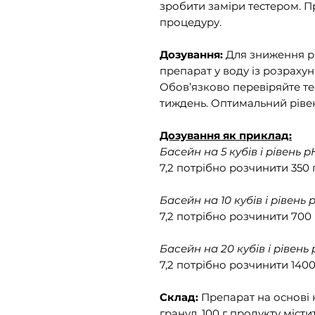
зробити заміри тестером. П
процедуру.
Дозування:
Для зниження рі
препарат у воду із розрахун
Обов’язково перевіряйте те
тиждень. Оптимальний ріве
Дозування як приклад
:
Басейн на 5 кубів і рівень
p
7,2 потрібно розчинити 350 
Басейн на 10 кубів і рівень
7,2 потрібно розчинити 700 
Басейн на 20 кубів і рівень
7,2 потрібно розчинити 1400
Склад:
Препарат на основі 
гранул
. 100 г продукту міст