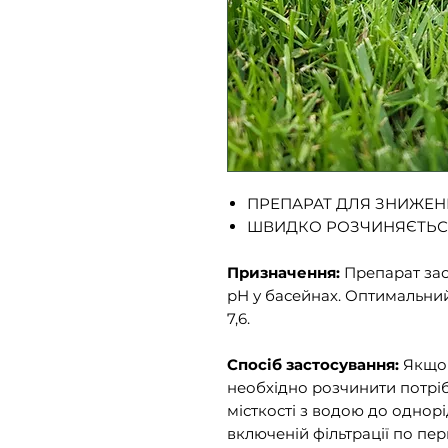
ПРЕПАРАТ ДЛЯ ЗНИЖЕН
ШВИДКО РОЗЧИНЯЄТЬСЯ
Призначення:
Препарат зас
рН у басейнах. Оптимальни
7,6.
Спосіб застосування:
Якщо 
необхідно
розчинити потріб
місткості з водою
до однорід
включеній фільтрації по пе