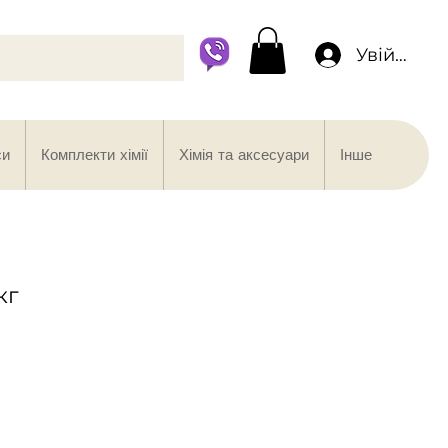
Увійти
си
Комплекти хімії
Хімія та аксесуари
Інше
кг
іна