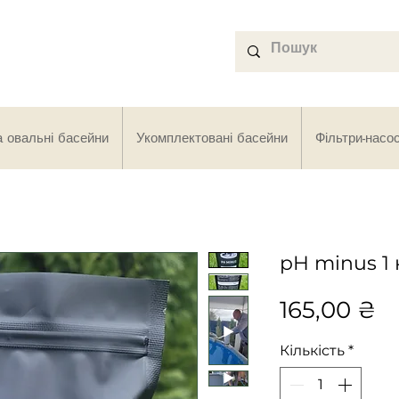
а овальні басейни
Укомплектовані басейни
Фільтри-насо
pH minus 1 
Ц
165,00 ₴
Кількість
*