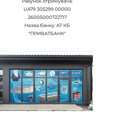
Рахунок отримувача:
UA79
305299 00000
26005000722717
Назва банку: АТ КБ
"ПРИВАТБАНК"
Де ми знаходимося