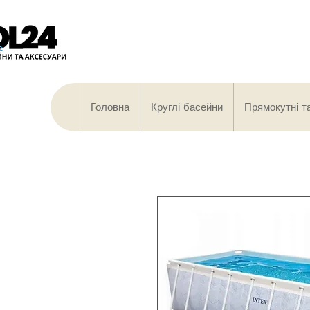
Головна
Круглі басейни
Прямокутні т