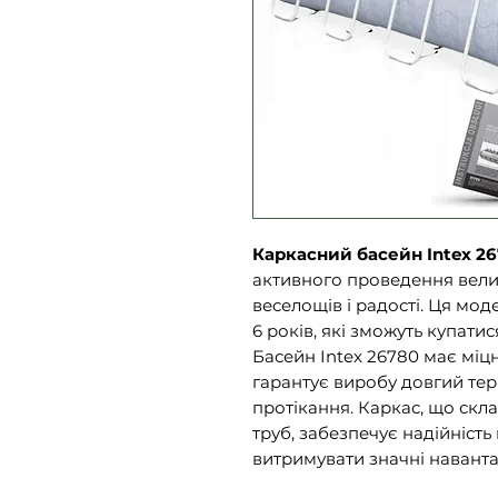
Каркасний басейн Intex 2
активного проведення вели
веселощів і радості. Ця мод
6 років, які зможуть купати
Басейн Intex 26780 має міц
гарантує виробу довгий терм
протікання. Каркас, що скл
труб, забезпечує надійність
витримувати значні навант