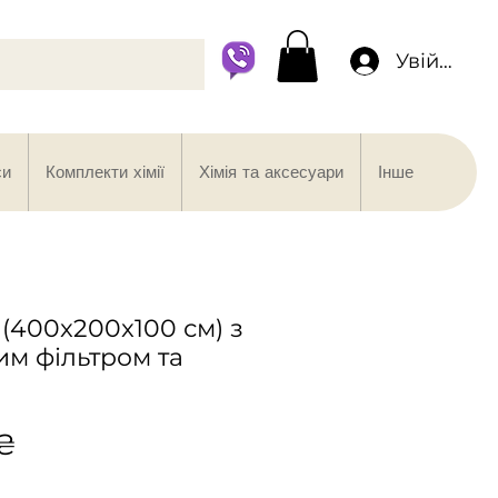
Увійти
си
Комплекти хімії
Хімія та аксесуари
Інше
 (400x200x100 см) з
м фільтром та
Ціна
 ₴