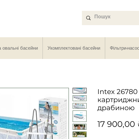
а овальні басейни
Укомплектовані басейни
Фільтри-насо
Intex 26780
картриджни
драбиною
17 900,00