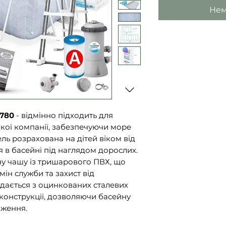
Нем
6780
- відмінно підходить для
кої компанії, забезпечуючи море
ель розрахована на дітей віком від
ся в басейні під наглядом дорослих.
ну чашу із тришарового ПВХ, що
ін служби та захист від
адається з оцинкованих сталевих
 конструкції, дозволяючи басейну
аження.