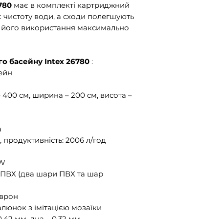
780
має в комплекті картриджний
є чистоту води, а сходи полегшують
и його використання максимально
о басейну Intex 26780
:
ейн
400 см, ширина – 200 см, висота –
а
 продуктивність: 2006 л/год
 W
 ПВХ (два шари ПВХ та шар
еврон
люнок з імітацією мозаїки
,42 мм, дна – 0,32 мм.