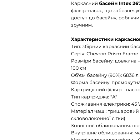
Каркасний
басейн Intex 26
фільтр-насос, що забезпечу
доступ до басейну, робляч
зручним.
Характеристики каркасног
Тип: збірний каркасний бас
Серія: Chevron Prism Frame
Розміри басейну: довжина – 
100 см
Об'єм басейну (90%): 6836 л.
Форма басейну: прямокутн
Картриджний фільтр - насос,
Тип картриджа: "A"
Споживання електрики: 45
Матеріал чаші: тришаровий
скловолоконної сітки)
Зовнішнє облицювання: ш
Внутрішнє облицювання: ма
Матеріал товщина: стінок – 0