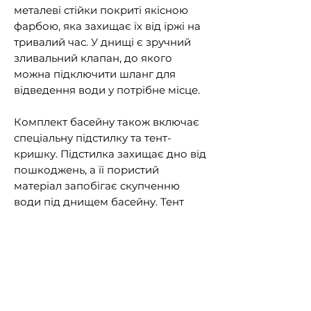
металеві стійки покриті якісною
фарбою, яка захищає їх від іржі на
тривалий час. У днищі є зручний
зливальний клапан, до якого
можна підключити шланг для
відведення води у потрібне місце.
Комплект басейну також включає
спеціальну підстилку та тент-
кришку. Підстилка захищає дно від
пошкоджень, а її пористий
матеріал запобігає скупченню
води під днищем басейну. Тент
ефективно захищає воду від
забруднень сміттям, пилом та
сонячним промінням.
Характеристики:
Вид: Каркасний