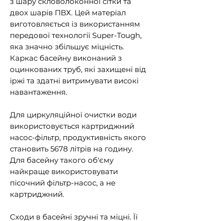
з шару скловолоконної сітки та
двох шарів ПВХ. Цей матеріал
виготовляється із використанням
передової технології Super-Tough,
яка значно збільшує міцність.
Каркас басейну виконаний з
оцинкованих труб, які захищені від
іржі та здатні витримувати високі
навантаження.
Для циркуляційної очистки води
використовується картриджний
насос-фільтр, продуктивність якого
становить 5678 літрів на годину.
Для басейну такого об'єму
найкраще використовувати
пісочний фільтр-насос, а не
картриджний.
Сходи в басейні зручні та міцні. Її