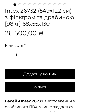
Intex 26732 (549x122 см)
з фільтром та драбиною
[98кг] 68x55x130
Ціна
26 500,00 ₴
Кількість
*
Додати у кошик
Купити
Басейн Intex 26732
виготовлений з
особливого ПВХ, який складається