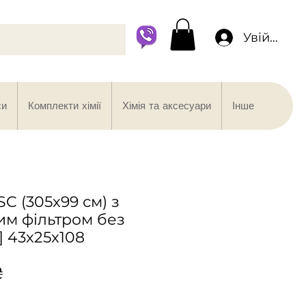
Увійти
си
Комплекти хімії
Хімія та аксесуари
Інше
SC (305x99 см) з
м фільтром без
г] 43x25x108
Ціна
₴