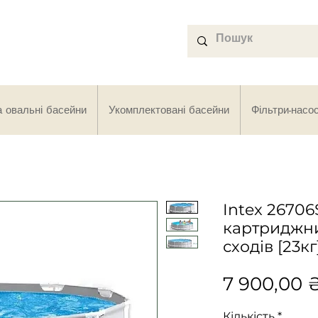
а овальні басейни
Укомплектовані басейни
Фільтри-насо
Intex 26706
картриджни
сходів [23к
7 900,00 
Кількість
*