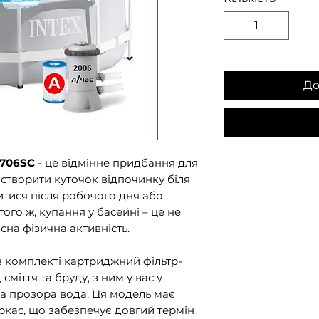
До
6706SC
- це відмінне придбання для
є створити куточок відпочинку біля
тися після робочого дня або
того ж, купання у басейні – це не
сна фізична активність.
в комплекті картриджний фільтр-
сміття та бруду, з ним у вас у
та прозора вода. Ця модель має
ркас, що забезпечує довгий термін