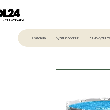
Головна
Круглі басейни
Прямокутні т