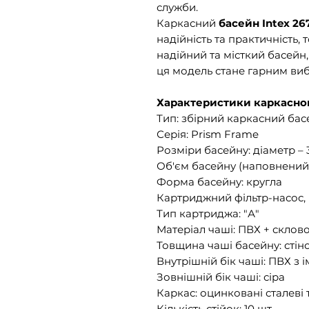
служби.
Каркасний
басейн Intex 2
надійність та практичність,
надійний та місткий басейн,
ця модель стане гарним ви
Характеристики каркасног
Тип: збірний каркасний бас
Серія: Prism Frame
Розміри басейну: діаметр – 3
Об'єм басейну (наповнений 
Форма басейну: кругла
Картриджний фільтр-насос, 
Тип картриджа: "А"
Матеріал чаші: ПВХ + склов
Товщина чаші басейну: стінок
Внутрішній бік чаші: ПВХ з 
Зовнішній бік чаші: сіра
Каркас: оцинковані сталеві
Кількість стійок: 10 шт.