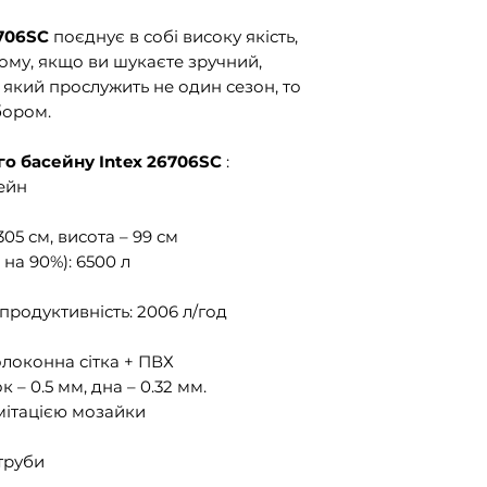
6706SC
поєднує в собі високу якість,
 тому, якщо ви шукаєте зручний,
 який прослужить не один сезон, то
бором.
о басейну Intex 26706SC
:
ейн
05 см, висота – 99 см
на 90%): 6500 л
продуктивність: 2006 л/год
олоконна сітка + ПВХ
 – 0.5 мм, дна – 0.32 мм.
імітацією мозайки
 труби