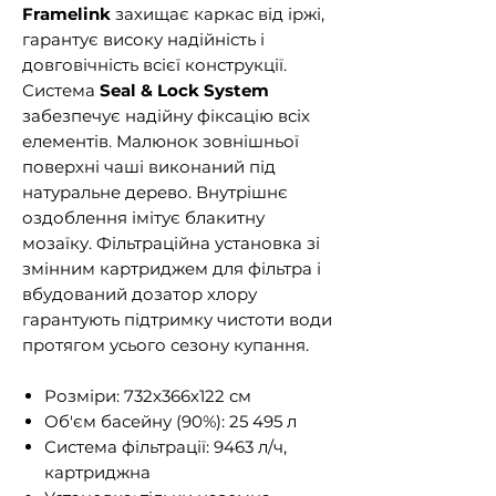
Framelink
захищає каркас від іржі,
гарантує високу надійність і
довговічність всієї конструкції.
Система
Seal & Lock System
забезпечує надійну фіксацію всіх
елементів. Малюнок зовнішньої
поверхні чаші виконаний під
натуральне дерево. Внутрішнє
оздоблення імітує блакитну
мозаїку. Фільтраційна установка зі
змінним картриджем для фільтра і
вбудований дозатор хлору
гарантують підтримку чистоти води
протягом усього сезону купання.
Розміри: 732х366х122 см
Об'єм басейну (90%): 25 495 л
Система фільтрації: 9463 л/ч,
картриджна