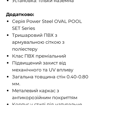
Установка: тільки наземна
Додатково:
Серія Power Steel OVAL POOL
SET Series
Тришаровий ПВХ з
армувальною сіткою з
поліестеру
Клас ПВХ преміальний
Підвищений захист від
механічного та UV впливу
Загальна товщина стін 0.40-0.80
мм.
Металевий каркас з
антикорозійним покриттям
Корпус у стилі під натуральне
дерево
Внутрішнє оздоблення чаші під
блакитну мозаїку
Спусковий клапан