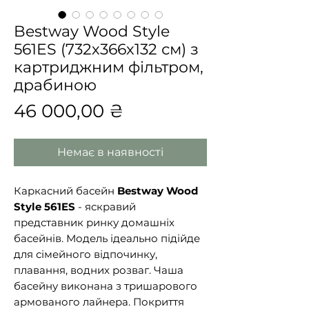
Bestway Wood Style
561ES (732х366х132 см) з
картриджним фільтром,
драбиною
Ціна
46 000,00 ₴
Немає в наявності
Каркасний басейн
Bestway Wood
Style 561ES
- яскравий
представник ринку домашніх
басейнів. Модель ідеально підійде
для сімейного відпочинку,
плавання, водних розваг. Чаша
басейну виконана з тришарового
армованого лайнера. Покриття