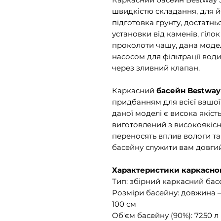
швидкістю складання, для й
підготовка грунту, достатн
установки від каменів, гілок
проколоти чашу, дана мод
насосом для фільтрації вод
через зливний клапан.
Каркасний
басейн Bestway
придбанням для всієї вашо
даної моделі є висока якіст
виготовлений з високоякісни
переносять вплив вологи та
басейну служити вам довгий
Характеристики каркасног
Тип: збірний каркасний бас
Розміри басейну: довжина – 
100 см
Об'єм басейну (90%): 7250 л