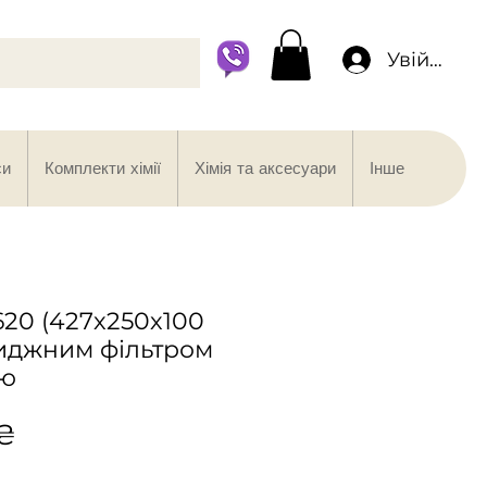
Увійти
си
Комплекти хімії
Хімія та аксесуари
Інше
620 (427х250х100
риджним фільтром
ою
Ціна
 ₴