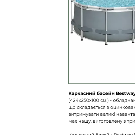
Каркасний басейн Bestway
(424х250х100 см.) - обладн
що складається з оцинкован
витримувати великі наванта
має чашу, виготовлену з т
Каркасний басейн Bestway 5