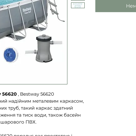
Нем
 56620
, Bestway 56620
аний надійним металевим каркасом,
их труб, такий каркас здатний
ження та тиск води, також басейн
ришарового ПВХ.
6620 порадує вас простотою і