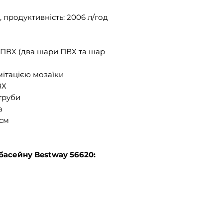
 продуктивність: 2006 л/год
 ПВХ (два шари ПВХ та шар
імітацією мозаїки
ВХ
 труби
а
 см
басейну Bestway 56620: