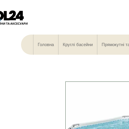
Головна
Круглі басейни
Прямокутні т