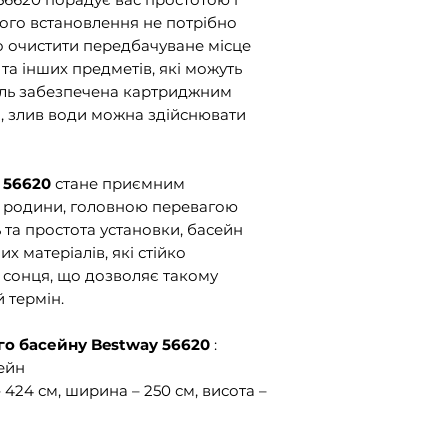
ого встановлення не потрібно
ьо очистити передбачуване місце
 та інших предметів, які можуть
ель забезпечена картриджним
и, злив води можна здійснювати
 56620
стане приємним
ї родини, головною перевагою
ь та простота установки, басейн
х матеріалів, які стійко
 сонця, що дозволяє такому
 термін.
о басейну Bestway 56620
:
ейн
424 см, ширина – 250 см, висота –