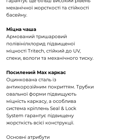
гарантує ще більш високий рівень
механічної жорсткості та стійкості
басейну.
Міцна чаша
Армований тришаровий
полівінілхлорид підвищеної
міцності Tritech, стійкий до UV,
спеки, вологи та механічного тиску.
Посилений Max каркас
Оцинкована сталь із
антикорозійним покриттям. Трубки
овальної форми підвищують
міцність каркасу, а особлива
система кріплень Seal & Lock
System гарантує підвищену
жорсткість всієї конструкції.
Основні атрибути