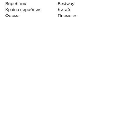
Виробник
Bestway
Країна виробник
Китай
Форма
Прямокут
на
Колір
Сірий
Об`єм
14812 л
Довжина
549 см
Ширина
274 см
Висота
122 см
Вага
94.3 кг
Фільтр
Картридж
ний
Користувальницькі
характеристики
Вага, кг
94,3
Обсяг басейну (90%), л.
14 812
Тип басейну
Каркасні