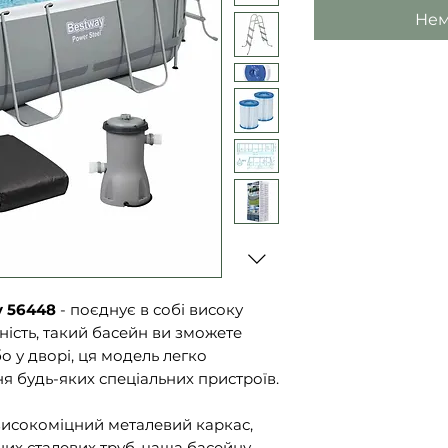
Нем
y 56448
- поєднує в собі високу
чність, такий басейн ви зможете
бо у дворі, ця модель легко
я будь-яких спеціальних пристроїв.
високоміцний металевий каркас,
их сталевих труб, чаша басейну