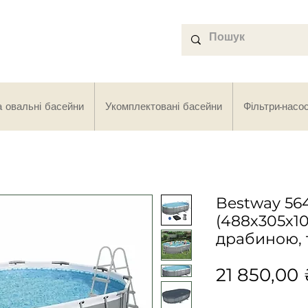
а овальні басейни
Укомплектовані басейни
Фільтри-насо
Bestway 56
(488х305х10
драбиною, 
21 850,00