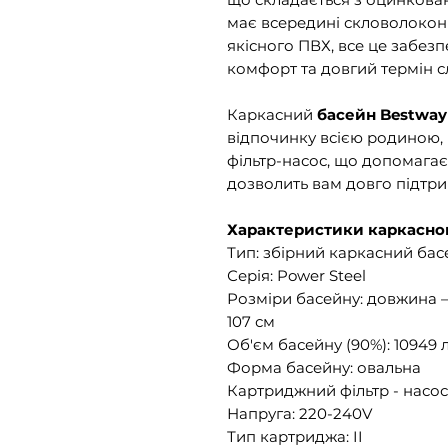
має всередині скловолоконн
якісного ПВХ, все це забезп
комфорт та довгий термін с
Каркасний
басейн Bestway
відпочинку всією родиною, 
фільтр-насос, що допомагає
дозволить вам довго підтриму
Характеристики каркасно
Тип: збірний каркасний бас
Серія: Power Steel
Розміри басейну: довжина – 
107 см
Об'єм басейну (90%): 10949 
Форма басейну: овальна
Картриджний фільтр - насос,
Напруга: 220-240V
Тип картриджа: II