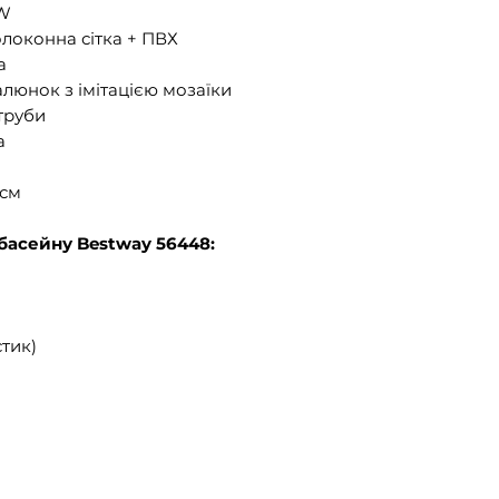
 W
олоконна сітка + ПВХ
а
люнок з імітацією мозаїки
 труби
а
 см
басейну Bestway 56448:
стик)