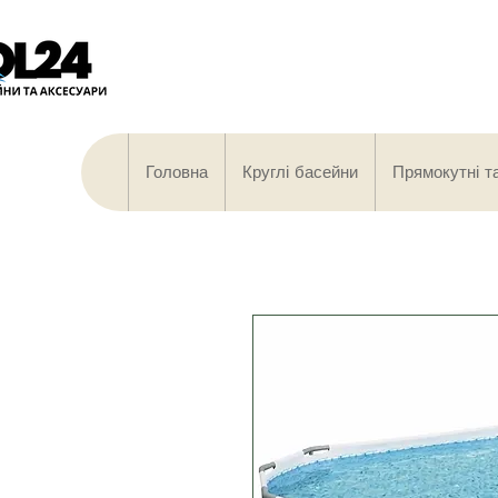
Головна
Круглі басейни
Прямокутні т