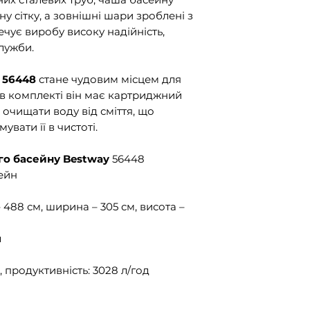
у сітку, а зовнішні шари зроблені з
ечує виробу високу надійність,
лужби.
 56448
стане чудовим місцем для
в комплекті він має картриджний
 очищати воду від сміття, що
вати її в чистоті.
го басейну Bestway
56448
ейн
488 см, ширина – 305 см, висота –
л
 продуктивність: 3028 л/год