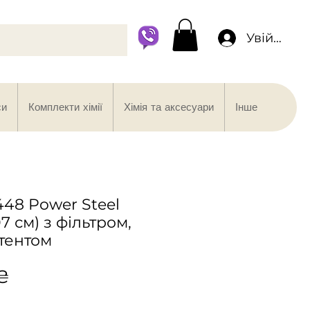
Увійти
си
Комплекти хімії
Хімія та аксесуари
Інше
448 Power Steel
7 см) з фільтром,
тентом
Ціна
 ₴