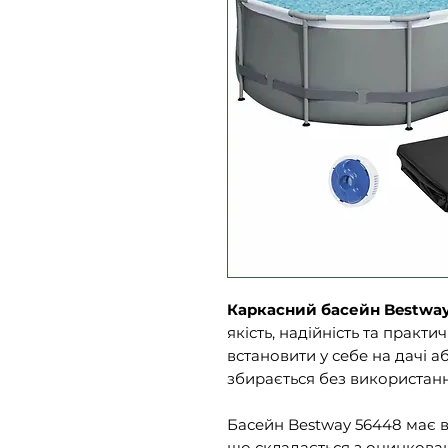
Каркасний басейн Bestwa
якість, надійність та практи
встановити у себе на дачі а
збирається без використанн
Басейн Bestway 56448 має 
що складається з оцинкован