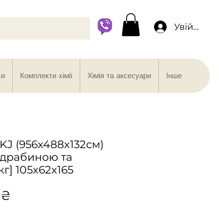
Увійти
си
Комплекти хімії
Хімія та аксесуари
Інше
KJ (956x488x132см)
, драбиною та
кг] 105x62x165
Ціна
 ₴