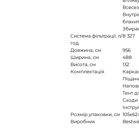
вплив
Всесез
Внутрі
блаки
Збирає
Система фільтрації, л/
8 327
год
Довжина, см
956
Ширина, см
488
Висота, см
132
Комплектація
Каркас
Піщани
Наповн
Тент д
Сходи
Інстру
Розмір упаковки, см
105x62
Виробник
Bestw