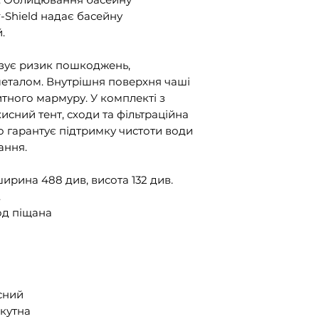
-Shield надає басейну
.
ізує ризик пошкоджень,
металом. Внутрішня поверхня чаші
китного мармуру. У комплекті з
исний тент, сходи та фільтраційна
о гарантує підтримку чистоти води
ання.
ирина 488 див, висота 132 див.
.
год піщана
сний
кутна