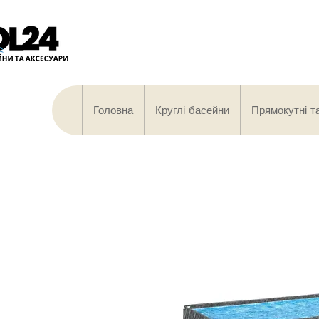
Головна
Круглі басейни
Прямокутні т