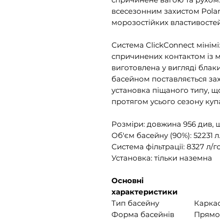
всесезонним захистом Polar
морозостійких властивостей
Система ClickConnect мінім
спричинених контактом із 
виготовлена ​​у вигляді бла
басейном поставляється зах
установка піщаного типу, щ
протягом усього сезону куп
Розміри: довжина 956 див, ш
Об'єм басейну (90%): 52231 л
Система фільтрації: 8327 л/
Установка: тільки наземна
Основні
характеристики
Тип басейну
Карка
Форма басейнів
Прямо