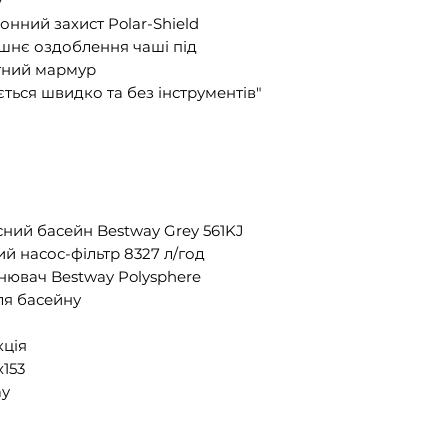
у
онний захист Polar-Shield
шнє оздоблення чаші під
тний мармур
ться швидко та без інструментів"
ний басейн Bestway Grey 561KJ
й насос-фільтр 8327 л/год
ювач Bestway Polysphere
ля басейну
кція
x153
ay