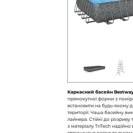
Каркасний басейн Bestway
прямокутної форми з помір
встановити на будь-якому 
території. Чаша басейну в
лайнера. Стійкі до розриву
з матеріалу TriTech надійн
спричинене вагою та рухом