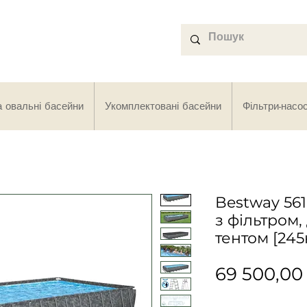
а овальні басейни
Укомплектовані басейни
Фільтри-насо
Bestway 561
з фільтром
тентом [245
69 500,00