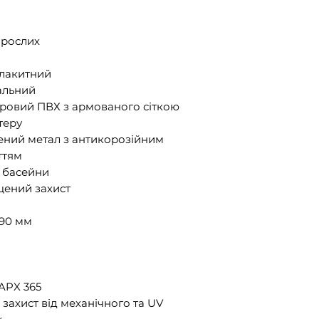
орослих
блакитний
альний
ровий ПВХ з армованого сіткою
теру
ений метал з антикорозійним
ттям
 басейни
щений захист
.90 мм
 APX 365
h захист від механічного та UV