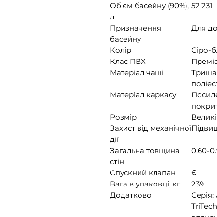
Об'єм басейну (90%),
52 231
л
Призначення
Для д
басейну
Колір
Сіро-
Клас ПВХ
Премі
Матеріал чаші
Триша
поліес
Матеріал каркасу
Посил
покри
Розмір
Великі
Захист від механічної
Підви
дії
Загальна товщина
0.60-0
стін
Спускний клапан
Є
Вага в упаковці, кг
239
Додатково
Серія:
TriTec