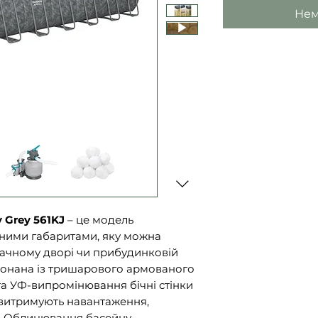
Нем
 Grey 561KJ
– це модель
ними габаритами, яку можна
дачному дворі чи прибудинковій
иконана із тришарового армованого
 та УФ-випромінювання бічні стінки
о витримують навантаження,
. Облицювання басейну