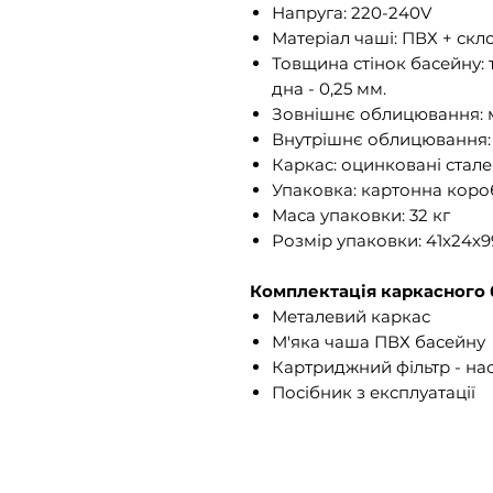
Напруга: 220-240V
Матеріал чаші: ПВХ + скл
Товщина стінок басейну: 
дна - 0,25 мм.
Зовнішнє облицювання: 
Внутрішнє облицювання: 
Каркас: оцинковані стале
Упаковка: картонна коро
Маса упаковки: 32 кг
Розмір упаковки: 41х24х9
Комплектація каркасного 
Металевий каркас
М'яка чаша ПВХ басейну
Картриджний фільтр - на
Посібник з експлуатації