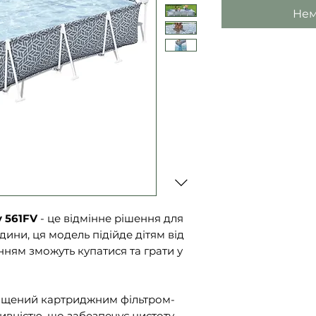
Нем
 561FV
- це відмінне рішення для
одини, ця модель підійде дітям від
енням зможуть купатися та грати у
ащений картриджним фільтром-
ивністю, що забезпечує чистоту