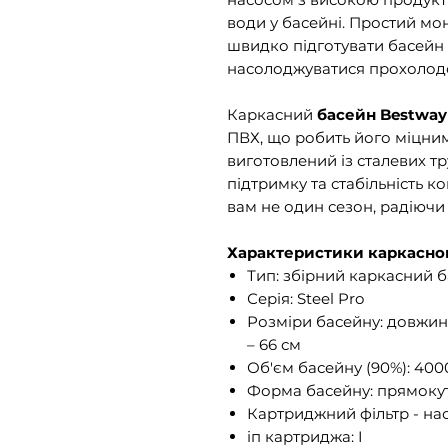
води у басейні. Простий мо
швидко підготувати басейн
насолоджуватися прохолодою
Каркасний
басейн Bestway
ПВХ, що робить його міцним
виготовлений із сталевих т
підтримку та стабільність к
вам не один сезон, радіючи
Характеристики каркасног
Тип: збірний каркасний 
Серія: Steel Pro
Розміри басейну: довжина
– 66 см
Об'єм басейну (90%): 400
Форма басейну: прямоку
Картриджний фільтр - насо
іп картриджа: I