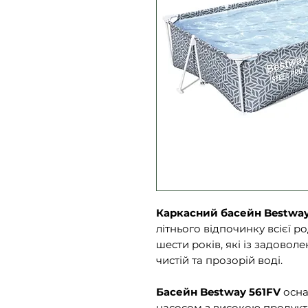
Каркасний басейн Bestway
літнього відпочинку всієї р
шести років, які із задовол
чистій та прозорій воді.
Басейн Bestway 561FV
осн
насосом з високою продукт