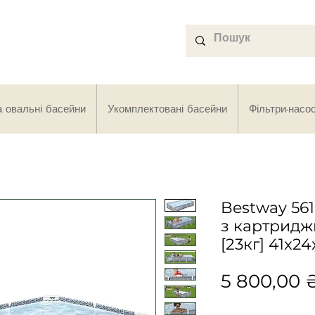
а овальні басейни
Укомплектовані басейни
Фільтри-насо
Bestway 561
з картридж
[23кг] 41x24
5 800,00 