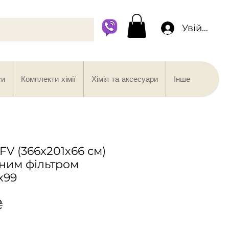
Увійти
си
Комплекти хімії
Хімія та аксесуари
Інше
FV (366х201х66 см)
ним фільтром
x99
Ціна
₴