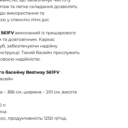
нтаж та легке складання дозволять
 до використання та
 у спекотні літні дні.
 561FV
виконаний із тришарового
 та довговічним. Каркас
руб, забезпечуючи надійну
онструкції. Такий басейн прослужить
 своєю надійністю.
о басейну Bestway 561FV
:
басейн
 – 366 см, ширина – 201 см, висота
0 л
тна
с, продуктивність: 1250 л/год.