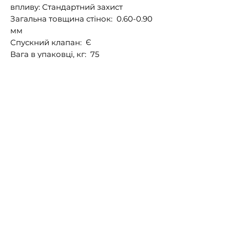
впливу: Стандартний захист
Загальна товщина стінок: 0.60-0.90
мм
Спускний клапан: Є
Вага в упаковці, кг: 75
Додатково:
Серія Steel Pro Max
Тришаровий ПВХ з армувальною
сіткою з поліестеру
Клас ПВХ базовий
Стандартний захист від
механічного та UV впливу
Загальна товщина стін 0.60-0.90 мм
Посилений металевий каркас з
антикорозійним покриттям
Внутрішнє оздоблення чаші під
гальку
Спусковий клапан