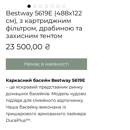
Bestway 5619E (488х122
см), з картриджним
фільтром, драбиною та
захисним тентом
Ціна
23 500,00 ₴
Немає в наявності
Каркасний басейн Bestway 5619E
– це яскравий представник ринку
домашніх басейнів. Модель чудово
підійде для сімейного відпочинку.
Чаша басейну виконана із
тришарового армованого лайнера
DuraPlus™.