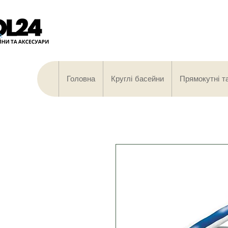
Головна
Круглі басейни
Прямокутні т