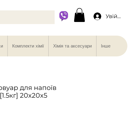
Увійти
си
Комплекти хімії
Хімія та аксесуари
Інше
вуар для напоїв
[1.5кг] 20x20x5
іна