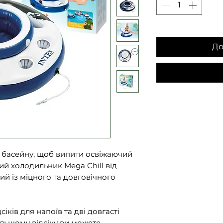
До
з басейну, щоб випити освіжаючий
ий холодильник Mega Chill від
ий із міцного та довговічного
сіків для напоїв та дві довгасті
ільшому відсіку ви можете