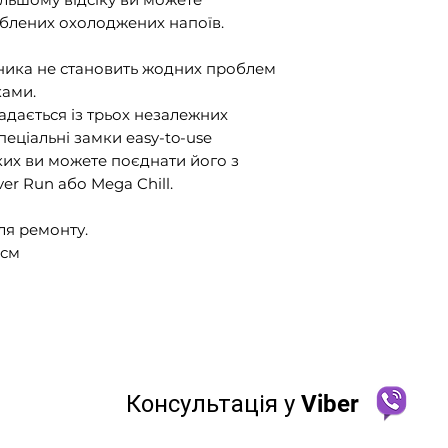
юблених охолоджених напоїв.
ника не становить жодних проблем
ками.
адається із трьох незалежних
пеціальні замки easy-to-use
ких ви можете поєднати його з
er Run або Mega Chill.
ля ремонту.
 см
Консультація у Viber