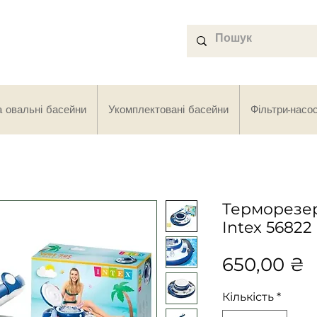
а овальні басейни
Укомплектовані басейни
Фільтри-насо
Терморезер
Intex 56822 
Ц
650,00 ₴
Кількість
*