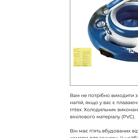
Вам не потрібно виходити 
напій, якщо у вас є плаваюч
Intex. Холодильник виконан
вінілового матеріалу (PVC).
Він має п'ять вбудованих від
камери для закусок. У найб