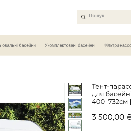
а овальні басейни
Укомплектовані басейни
Фільтри-насо
Тент-парас
для басейні
400–732см [
3 500,00 