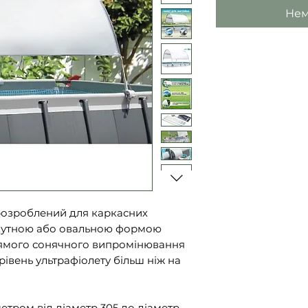
Нем
озроблений для каркасних
окутною або овальною формою
прямого сонячного випромінювання
рівень ультрафіолету більш ніж на
етром від діаметр 305 до діаметр