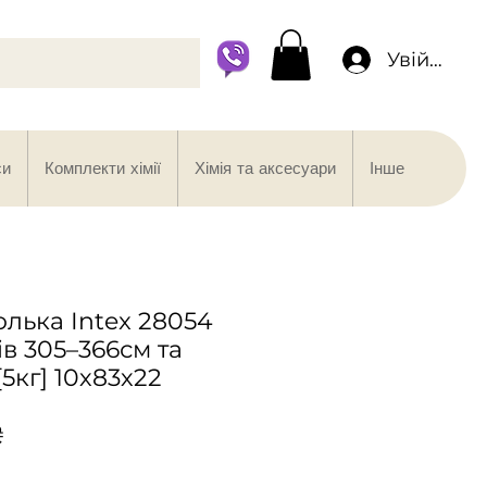
Увійти
си
Комплекти хімії
Хімія та аксесуари
Інше
олька Intex 28054
в 305–366см та
5кг] 10х83х22
Ціна
₴