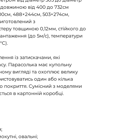
 довжиною від 400 до 732см
0см, 488×244см, 503×274см,
 Виготовлений з
теру товщиною 0,12мм, стійкого до
вантаження (до 5м/с), температури
°C).
ення із затискачами, які
асу. Парасолька має купольну
аному вигляді та охоплює велику
истовуватись один або кілька
 покриття. Сумісний з моделями
ється в картонній коробці.
;
окутні, овальні;