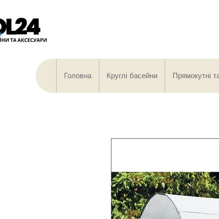
Головна
Круглі басейни
Прямокутні т