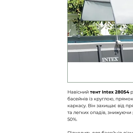
Навісний
тент Intex 28054
р
басейнів із круглою, прям
каркасу. Він захищає від 
та легких опадів, знижуючи 
50%.
Підходить для басейнів діам