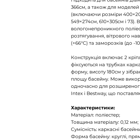
366см, а також для моделей
(включаючи розміри 400×20
549×274см, 610×305см і 73).
вологонепроникного поліес
розтягування, вітрового на
(+66°C) та заморозків (до -10
Конструкція включає 2 кріпл
фіксуються на трубках карк
форму, висоту 180см у зібр
площу басейну. Може викор
одночасно для розширеного
Intex і Bestway, що поставля
Характеристики:
Матеріал: поліестер;
Товщина матеріалу: 0,12 мм;
Сумісність: каркасні басейни
Форма басейну: круглі, прям