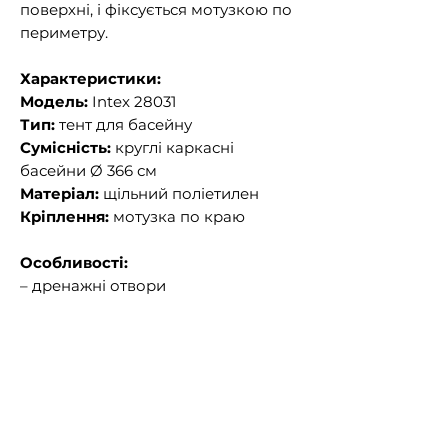
поверхні, і фіксується мотузкою по
периметру.
Характеристики:
Модель:
Intex 28031
Тип:
тент для басейну
Сумісність:
круглі каркасні
басейни Ø 366 см
Матеріал:
щільний поліетилен
Кріплення:
мотузка по краю
Особливості:
– дренажні отвори
– швидке накриття
– легке зберігання та встановлення
📦
Комплектація:
– 1 тент Intex 28031 з фіксуючою
мотузкою