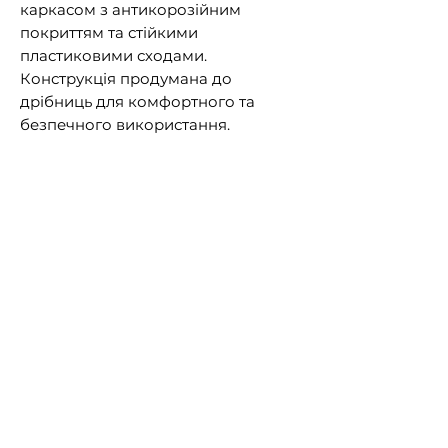
каркасом з антикорозійним
покриттям та стійкими
пластиковими сходами.
Конструкція продумана до
дрібниць для комфортного та
безпечного використання.
Характеристики:
Сумісна з басейнами, висота
яких не перевищує 107 см
Гранично допустиме
навантаження до 120 кг
Каркас виконаний із сталевих
труб з антикорозійною
обробкою
Щаблі виготовлені із
зносостійкого пластику.