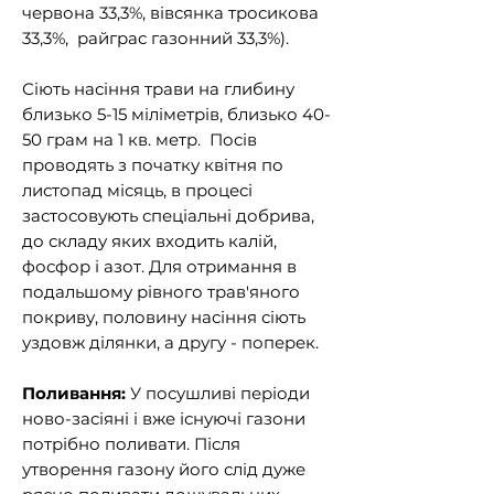
червона 33,3%, вівсянка тросикова
33,3%, райграс газонний 33,3%).
Сіють насіння трави на глибину
близько 5-15 міліметрів, близько 40-
50 грам на 1 кв. метр. Посів
проводять з початку квітня по
листопад місяць, в процесі
застосовують спеціальні добрива,
до складу яких входить калій,
фосфор і азот. Для отримання в
подальшому рівного трав'яного
покриву, половину насіння сіють
уздовж ділянки, а другу - поперек.
Поливання:
У посушливі періоди
ново-засіяні і вже існуючі газони
потрібно поливати. Після
утворення газону його слід дуже