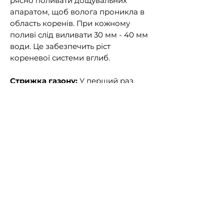
рясно поливати дощувальних
апаратом, щоб волога проникла в
область коренів. При кожному
поливі слід виливати 30 мм - 40 мм
води. Це забезпечить ріст
кореневої системи вглиб.
Cтрижка газону:
У перший раз
слід підстригти газон, коли
рослини досягли висоти 6 см - 8 см.
Стрижку газону слід проводити
регулярно. Обережно і акуратно
підкошуються траву, поступово
опускаючи ножі, щоб решта
рослин мала ідеальну висоту 3 см -
4 см. На момент стрижки,
состріженная частина не повинна
перевищувати 1/3 від всієї висоти
рослини. Під час останніх стрижок
року слід поступово підвищувати