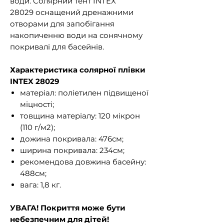
води. Солярний тент INTEX
28029 оснащений дренажними
отворами для запобігання
накопиченню води на сонячному
покривалі для басейнів.
Характеристика солярної плівки
INTEX 28029
матеріал: поліетилен підвищеної
міцності;
товщина матеріалу: 120 мікрон
(110 г/м2);
дожина покривала: 476см;
ширина покривала: 234см;
рекомендова довжина басейну:
488см;
вага: 1,8 кг.
УВАГА! Покриття може бути
небезпечним для дітей!