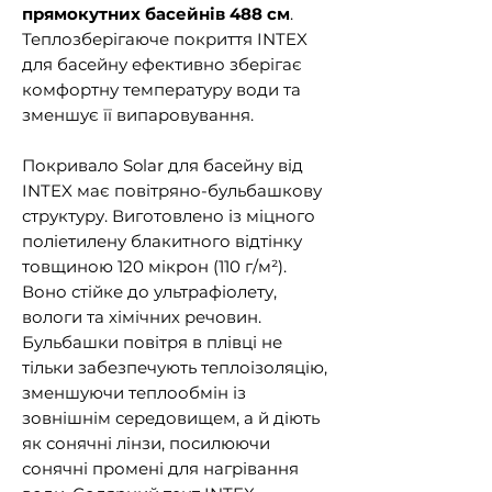
прямокутних басейнів 488 см
.
Теплозберігаюче покриття INTEX
для басейну ефективно зберігає
комфортну температуру води та
зменшує її випаровування.
Покривало Solar для басейну від
INTEX має повітряно-бульбашкову
структуру. Виготовлено із міцного
поліетилену блакитного відтінку
товщиною 120 мікрон (110 г/м²).
Воно стійке до ультрафіолету,
вологи та хімічних речовин.
Бульбашки повітря в плівці не
тільки забезпечують теплоізоляцію,
зменшуючи теплообмін із
зовнішнім середовищем, а й діють
як сонячні лінзи, посилюючи
сонячні промені для нагрівання