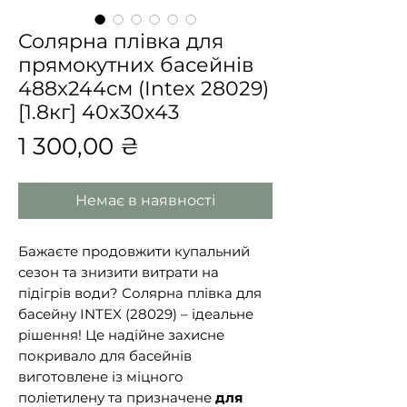
Солярна плівка для
прямокутних басейнів
488x244см (Intex 28029)
[1.8кг] 40x30x43
Ціна
1 300,00 ₴
Немає в наявності
Бажаєте продовжити купальний
сезон та знизити витрати на
підігрів води? Солярна плівка для
басейну INTEX (28029) – ідеальне
рішення! Це надійне захисне
покривало для басейнів
виготовлене із міцного
поліетилену та призначене
для