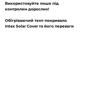
Використовуйте лише під
контролем дорослих!
Обігріваючий тент-покривало
Intex Solar Cover та його переваги
Міцність та гнучкість
: стійкість
до механічних пошкоджень,
легко укладається та
адаптується до поверхні;
Збереження тепла
: зменшує
втрати тепла, особливо вночі та
в прохолодну погоду;
Економія
: знижує
випаровування води до 95%,
зменшуючи необхідність
доливання та витрату засобів
для дезінфекції;
Підігрів води
: пропускає