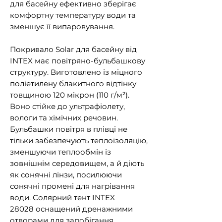
для басейну ефективно зберігає
комфортну температуру води та
зменшує її випаровування.
Покривало Solar для басейну від
INTEX має повітряно-бульбашкову
структуру. Виготовлено із міцного
поліетилену блакитного відтінку
товщиною 120 мікрон (110 г/м²).
Воно стійке до ультрафіолету,
вологи та хімічних речовин.
Бульбашки повітря в плівці не
тільки забезпечують теплоізоляцію,
зменшуючи теплообмін із
зовнішнім середовищем, а й діють
як сонячні лінзи, посилюючи
сонячні промені для нагрівання
води. Солярний тент INTEX
28028 оснащений дренажними
отворами для запобігання