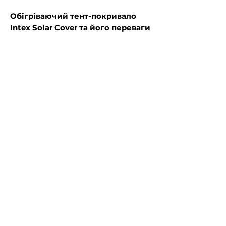
Обігріваючий тент-покривало
Intex Solar Cover та його переваги
Міцність та гнучкість
: стійкість
до механічних пошкоджень,
легко укладається та
адаптується до поверхні;
Збереження тепла
: зменшує
втрати тепла, особливо вночі та
в прохолодну погоду;
Економія
: знижує
випаровування води до 95%,
зменшуючи необхідність
доливання та витрату засобів
для дезінфекції;
Підігрів води
: пропускає
сонячні промені, передаючи їх
тепло воді, знижуючи витрати на
підігрів;