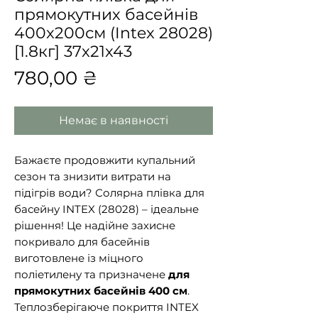
прямокутних басейнів
400x200см (Intex 28028)
[1.8кг] 37x21x43
Ціна
780,00 ₴
Немає в наявності
Бажаєте продовжити купальний
сезон та знизити витрати на
підігрів води? Солярна плівка для
басейну INTEX (28028) – ідеальне
рішення! Це надійне захисне
покривало для басейнів
виготовлене із міцного
поліетилену та призначене
для
прямокутних басейнів 400 см
.
Теплозберігаюче покриття INTEX