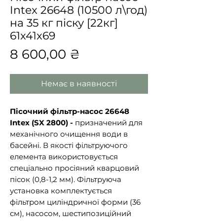
Intex 26648 (10500 л\год)
на 35 кг піску [22кг]
61x41x69
Ціна
8 600,00 ₴
Немає в наявності
Пісочний фільтр-насос
26648
Intex (SX 2800) -
призначений для
механічного очищення води в
басейні. В якості фільтруючого
елемента використовується
спеціально просіяний кварцовий
пісок (0,8-1,2 мм). Фільтруюча
установка комплектується
фільтром циліндричної форми (36
см), насосом, шестипозиційний