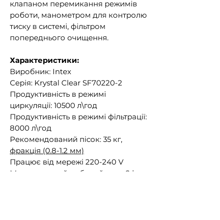
клапаном перемикання режимів
роботи, манометром для контролю
тиску в системі, фільтром
попереднього очищення.
Характеристики:
Виробник: Intex
Серія: Krystal Clear SF70220-2
Продуктивність в режимі
циркуляції: 10500 л\год
Продуктивність в режимі фільтрації:
8000 л\год
Рекомендований пісок: 35 кг,
фракція (0.8-1.2 мм)
Працює від мережі 220-240 V
Максимальний робочий тиск: 2 bar
(30 psi)
Підходить до Басейнів об'ємом до:
54368 л
Потужність: 450 W