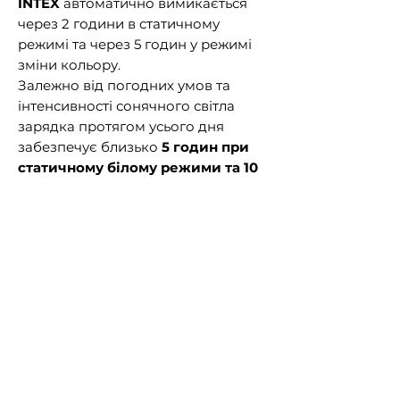
INTEX
автоматично вимикається
через 2 години в статичному
режимі та через 5 годин у режимі
зміни кольору.
Залежно від погодних умов та
інтенсивності сонячного світла
зарядка протягом усього дня
забезпечує близько
5 годин при
статичному білому режими та 10
год у режимі зміни кольору.
Вид - Лампа-поплавок.
Серія - Solar Powered LED Floating
Light.
Кольори: білий, червоний, зелений,
синій.
Працює від сонячних батарей.
Захист IP28
Акумулятор: герметичний
незмінний літій-іонний (Li-ion)