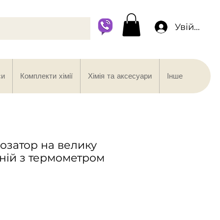
Увійти
си
Комплекти хімії
Хімія та аксесуари
Інше
озатор на велику
иній з термометром
іна