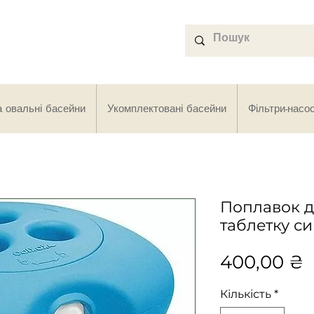
а овальні басейни
Укомплектовані басейни
Фільтри-насо
Поплавок д
таблетку с
Ц
400,00 ₴
Кількість
*