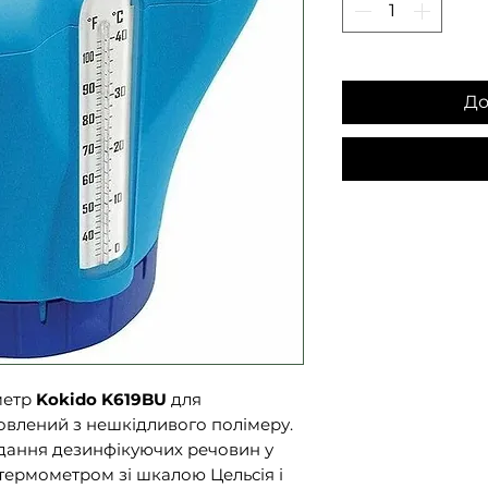
До
метр
Kokido K619BU
для
овлений з нешкідливого полімеру.
адання дезинфікуючих речовин у
термометром зі шкалою Цельсія і