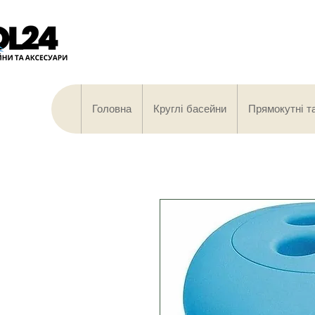
Головна
Круглі басейни
Прямокутні т