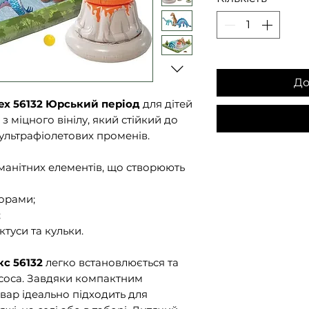
До
ex 56132 Юрський період
для дітей
з міцного вінілу, який стійкий до
ультрафіолетових променів.
манітних елементів, що створюють
орами;
;
ктуси та кульки.
кс 56132
легко встановлюється та
соса. Завдяки компактним
овар ідеально підходить для