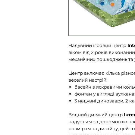
Надувний ігровий центр
Int
віком від 2 років виконаний 
механічних пошкоджень та 
Центр включає кілька різно
веселий настрій:
басейн з яскравими коль
фонтан у вигляді вулкана
3 надувні динозаври, 2 ка
Водний дитячий центр
Інте
надується за допомогою на
розмірам та дизайну, цей т