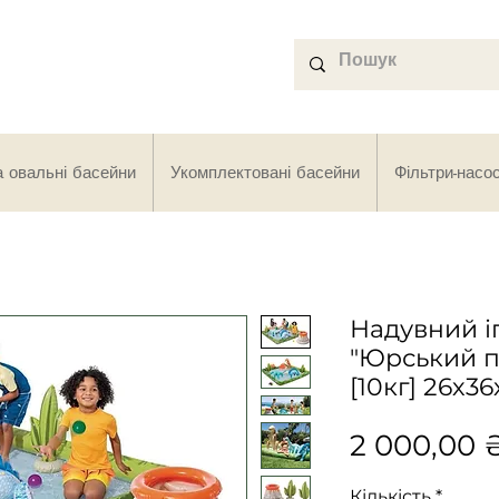
а овальні басейни
Укомплектовані басейни
Фільтри-насо
Надувний і
"Юрський пе
[10кг] 26х3
2 000,00 
Кількість
*