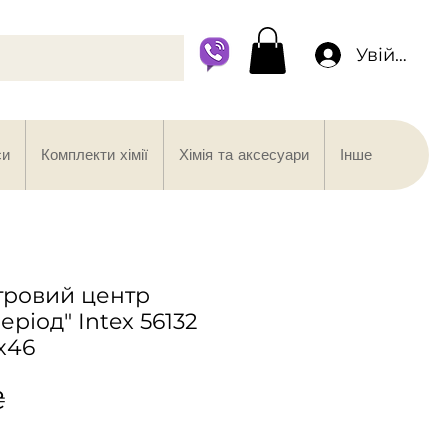
Увійти
си
Комплекти хімії
Хімія та аксесуари
Інше
гровий центр
ріод" Intex 56132
6х46
Ціна
₴