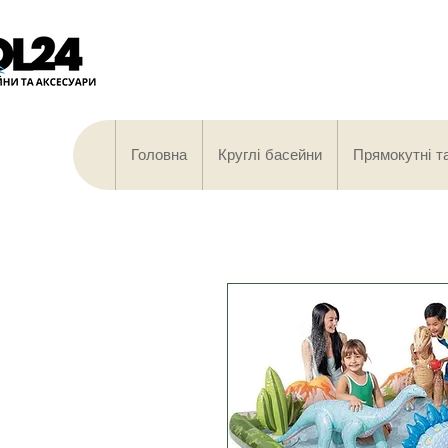
Головна
Круглі басейни
Прямокутні т