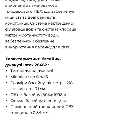
виконана з ламінованого
тришарового ПВХ, що забезпечує
міцність та довговічність
конструкції. Система картриджної
фільтрації води та система хлорації
підтримують чистоту води,
забезпечуючи безпечне
використання басейну для сім'ї.
Характеристики басейну-
джакузі Intex 28462
:
Тип: надувне джакузі
Місткість: до 6 осіб
Розміри басейну: діаметр – 218
см, висота – 71 см
Об'єм басейну (80%): 1098 л
Форма басейну: шестикутна
Ламінований тришаровий ПВХ,
товщиною 0,84 мм