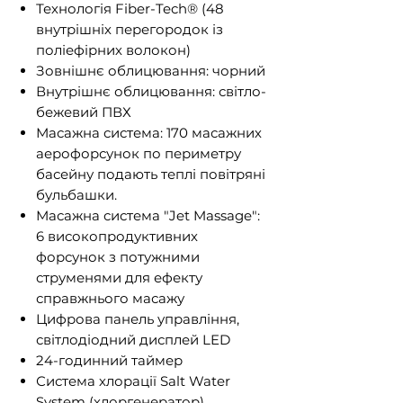
Технологія Fiber-Tech® (48
внутрішніх перегородок із
поліефірних волокон)
Зовнішнє облицювання: чорний
Внутрішнє облицювання: світло-
бежевий ПВХ
Масажна система: 170 масажних
аерофорсунок по периметру
басейну подають теплі повітряні
бульбашки.
Масажна система "Jet Massage":
6 високопродуктивних
форсунок з потужними
струменями для ефекту
справжнього масажу
Цифрова панель управління,
світлодіодний дисплей LED
24-годинний таймер
Система хлорації Salt Water
System (хлоргенератор),