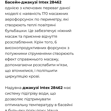
Басейн-джакузі Intex 28462
однією з ключових переваг даної
моделі є наявність 170 масажних
аерофорсунок по периметру, які
створюють теплі повітряні
бульбашки. Це забезпечує ніжний
масаж та приємне відчуття
розслаблення. Крім того, 6
високопродуктивних форсунок з
потужними струменями створюють
ефект справжнього масажу,
допомагаючи розслабити м'язи,
що втомилися, і поліпшити
циркуляцію крові.
Надувна
джакузі Intex 28462
має
систему підігріву води, що
дозволяє підтримувати
оптимальну температуру в басейні
в будь-яку пору року. Чаша