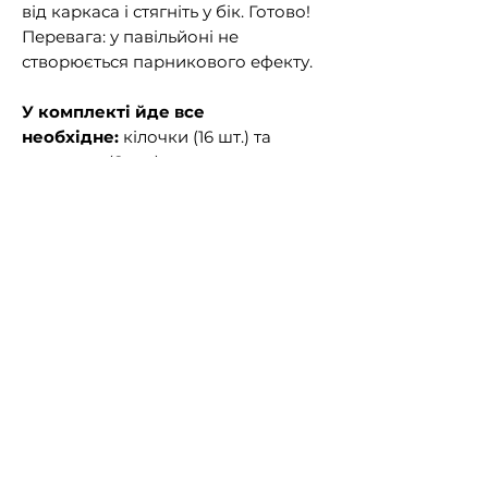
від каркаса і стягніть у бік. Готово!
Перевага: у павільйоні не
створюється парникового ефекту.
У комплекті йде все
необхідне:
кілочки (16 шт.) та
розтяжки (8 шт.).
Під час сильного вітру дуги намету,
які перебувають у зігнутому стані,
піддаються сильному тиску і
можуть зламатися в місці
з'єднання. Більше того, не
закріпивши павільйон - його може
просто забрати. Тому важливо
використовувати кілочки та
розтяжки для правильної
установки павільйону та зняття
зайвого навантаження з каркасу.
ШВИДКА І ЛЕГКА ВСТАНОВЛЕННЯ