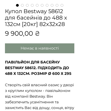
Купол Bestway 58612
для басейнів до 488 х
132см [20кг] 82x32x28
Ціна
9 900,00 ₴
Немає в наявності
ПАВІЛЬЙОН ДЛЯ БАСЕЙНУ
BESTWAY 58612. ПІДХОДИТЬ ДО
488 Х 132СМ. РОЗМІР Ø 600 Х 295
Створіть свій власний оазис у дворі
з круглим куполом - павільйоном
від компанії Bestway. Він
забезпечить усамітнення та
захистить Вас від дощу, сонця, вітру