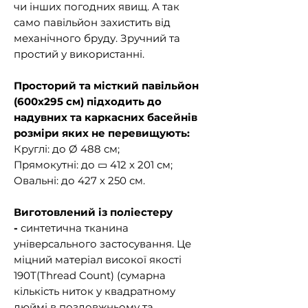
чи інших погодних явищ. А так
само павільйон захистить від
механічного бруду. Зручний та
простий у використанні.
Просторий та місткий павільйон
(600х295 см) підходить до
надувних та каркасних басейнів
розміри яких не перевищують:
Круглі: до Ø 488 см;
Прямокутні: до ▭ 412 x 201 см;
Овальні: до 427 х 250 см.
Виготовлений із поліестеру
-
синтетична тканина
універсального застосування. Це
міцний матеріал високої якості
190T(Thread Count) (сумарна
кількість ниток у квадратному
дюймі в поздовжньому та