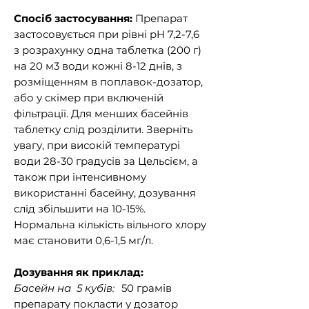
Спосіб застосування:
Препарат
застосовується при рівні pH
7,2-7,6
з розрахунку одна таблетка (200 г)
на 20 м3 води кожні 8-12 днів, з
розміщенням в поплавок-дозатор,
або у скімер при включеній
фільтрації. Для менших басейнів
таблетку слід розділити.
Зверніть
увагу, при високій температурі
води 28-30 градусів за Цельсієм, а
також при інтенсивному
використанні басейну, дозування
слід збільшити на 10-15%.
Нормальна кількість вільного хлору
має становити
0,6-1,5 мг/л
.
Дозування як приклад
:
Басейн на 5 кубів
:
50 грамів
препарату покласти у дозатор