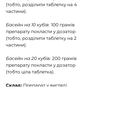
(тобто, розділити таблетку на 4
частини).
Басейн на 10 кубів
:
100 грамів
препарату покласти у дозатор
(тобто, розділити таблетку на 2
частини).
Басейн на 20 кубів:
200 грамів
препарату покласти у дозатор
(тобто ціла таблетка).
Склад:
Препарат у вигляді
таблеток (200 г). 100 г продукту
містить 80 г активної речовини.
Застережні заходи:
Роботи з
препаратом проводити з
використанням засобів захисту
шкіри, очей та органів дихання.