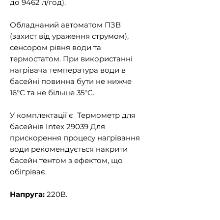
до 9462 л/год).
Обладнаний автоматом ПЗВ
(захист від ураження струмом),
сенсором рівня води та
термостатом. При використанні
нагрівача температура води в
басейні повинна бути не нижче
16°C та не більше 35°C.
У комплектації є Термометр для
басейнів Intex 29039 Для
прискорення процесу нагрівання
води рекомендується накрити
басейн тентом з ефектом, що
обігріває.
Напруга:
220В.
Потужність:
3 кВт (необхідна
розетка на 15 А).