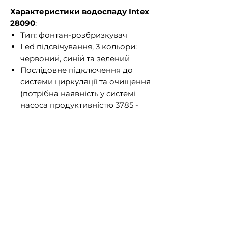
Характеристики водоспаду Intex
28090
:
Тип: фонтан-розбризкувач
Led підсвічування, 3 кольори:
червоний, синій та зелений
Послідовне підключення до
системи циркуляції та очищення
(потрібна наявність у системі
насоса продуктивністю 3785 -
12122л/ч
Не вимагає додаткових джерел
живлення, працює за рахунок
потоку води
Упаковка: картонна коробка
Вага упаковки: 4,49 кг
Розміри упаковки: 38,5х34х33 см
Комплектація:
Адаптер-перехідник 32 → 38 мм: 1