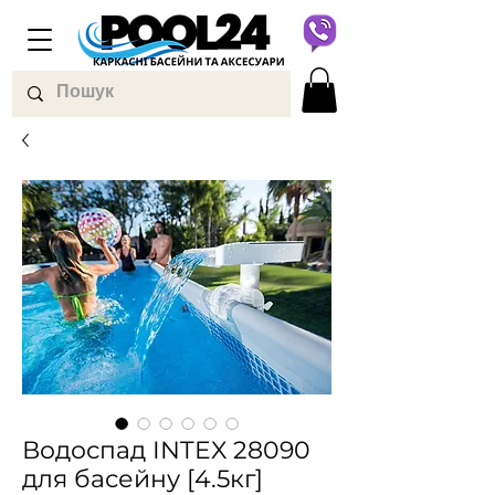
Водоспад INTEX 28090
для басейну [4.5кг]