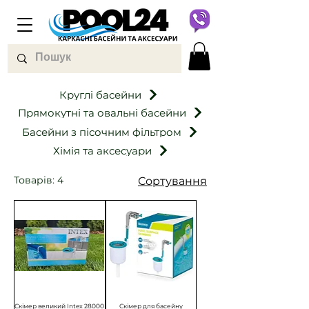
Круглі басейни
Прямокутні та овальні басейни
Басейни з пісочним фільтром
Хімія та аксесуари
Товарів: 4
Сортування
Скімер великий Intex 28000
Скімер для басейну