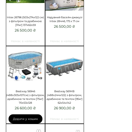
Intex 26796 (503x274x122 см)
Надувний басейн-джакузі
з фільтром та драбиною
Intex 28446, 175 х 71 см
[111кг] 137x62x59
Ціна
26 500,00 ₴
Ціна
26 500,00 ₴
Немає в наявності
Немає в наявності
Bestway 56946
Bestway 561MB
(488x305x107см) з фільтром,
(488х244х122) з фільтром,
драбиною та тентом [75кг]
драбиною та тентом [95кг]
70x53x128
62x54x142
Ціна
Ціна
26 600,00 ₴
26 900,00 ₴
Додати у кошик
Немає в наявності