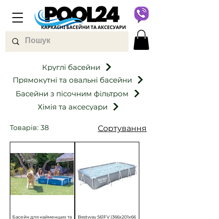
Круглі басейни
Прямокутні та овальні басейни
Басейни з пісочним фільтром
Хімія та аксесуари
Товарів: 38
Сортування
Басейн для найменших та
Bestway 561FV (366х201х66