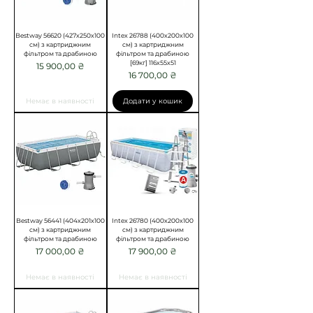
Bestway 56620 (427х250х100
Intex 26788 (400x200x100
см) з картриджним
см) з картриджним
фільтром та драбиною
фільтром та драбиною
[69кг] 116x55x51
Ціна
15 900,00 ₴
Ціна
16 700,00 ₴
Немає в наявності
Додати у кошик
Bestway 56441 (404х201х100
Intex 26780 (400x200x100
см) з картриджним
см) з картриджним
фільтром та драбиною
фільтром та драбиною
Ціна
Ціна
17 000,00 ₴
17 900,00 ₴
Немає в наявності
Немає в наявності