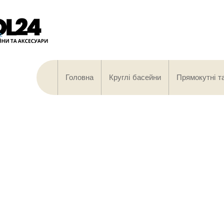
Головна
Круглі басейни
Прямокутні т