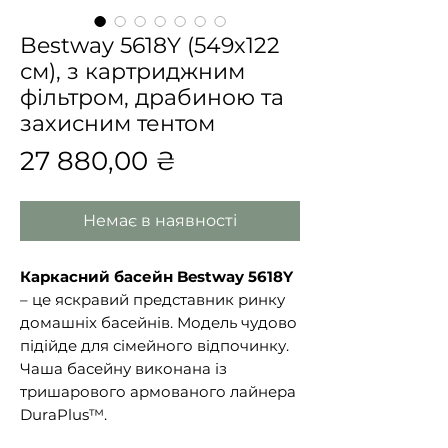
Bestway 5618Y (549х122
см), з картриджним
фільтром, драбиною та
захисним тентом
Ціна
27 880,00 ₴
Немає в наявності
Каркасний басейн Bestway 5618Y
– це яскравий представник ринку
домашніх басейнів. Модель чудово
підійде для сімейного відпочинку.
Чаша басейну виконана із
тришарового армованого лайнера
DuraPlus™.