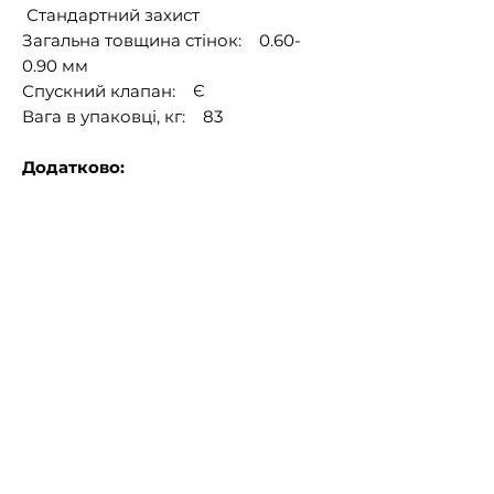
Стандартний захист
Загальна товщина стінок: 0.60-
0.90 мм
Спускний клапан: Є
Вага в упаковці, кг: 83
Додатково:
Серія Steel Pro Max
Тришаровий ПВХ з армувальною
сіткою з поліестеру
Клас ПВХ базовий
Стандартний захист від
механічного та UV впливу
Загальна товщина стін 0.60-0.90 мм
Посилений металевий каркас з
антикорозійним покриттям
Внутрішнє оздоблення чаші під
гальку
Спусковий клапан